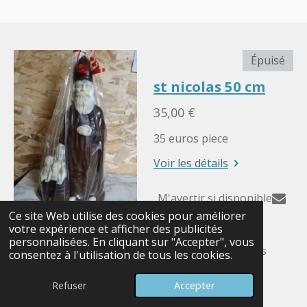
Épuisé
st nicolas 50 cm
35,00 €
35 euros piece
Voir les détails
M'avertir si disponible
Ce site Web utilise des cookies pour améliorer
votre expérience et afficher des publicités
personnalisées. En cliquant sur "Accepter", vous
© 2025 - 2026 nos petits plaisirs de tous les jours
consentez à l'utilisation de tous les cookies.
Propulsé par
Webador
Refuser
Accepter